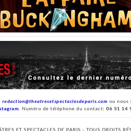
à
redaction@theatresetspectaclesdeparis.com
ou nous 
stagram
. Numéro de téléphone du contact:
06 51 14 
ÂTRES ET SPECTACLES DE PARIS - TOUS DROITS RÉ