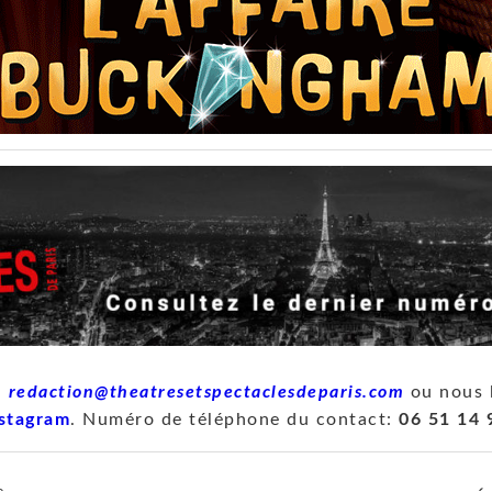
à
redaction@theatresetspectaclesdeparis.com
ou nous 
stagram
. Numéro de téléphone du contact:
06 51 14 