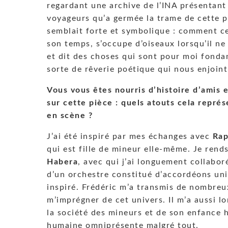
regardant une archive de l’INA présentant
voyageurs qu’a germée la trame de cette p
semblait forte et symbolique : comment c
son temps, s’occupe d’oiseaux lorsqu’il ne 
et dit des choses qui sont pour moi fond
sorte de rêverie poétique qui nous enjoint
Vous vous êtes nourris d’histoire d’amis 
sur cette pièce : quels atouts cela repré
en scène ?
J’ai été inspiré par mes échanges avec
Rap
qui est fille de mineur elle-même. Je re
Habera
, avec qui j’ai longuement collaboré
d’un orchestre constitué d’accordéons un
inspiré. Frédéric m’a transmis de nombre
m’imprégner de cet univers. Il m’a aussi l
la société des mineurs et de son enfance 
humaine omniprésente malgré tout.