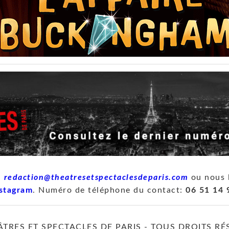
à
redaction@theatresetspectaclesdeparis.com
ou nous 
stagram
. Numéro de téléphone du contact:
06 51 14 
ÂTRES ET SPECTACLES DE PARIS - TOUS DROITS RÉ