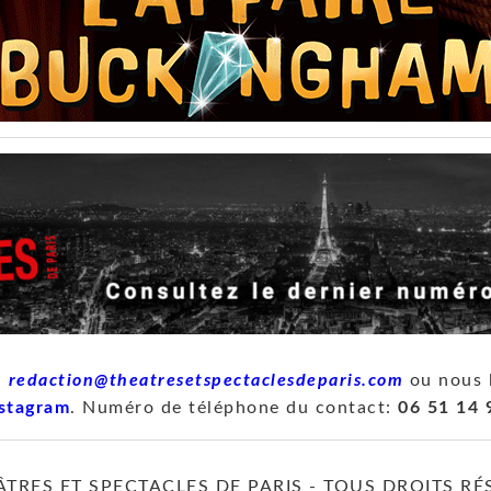
à
redaction@theatresetspectaclesdeparis.com
ou nous 
stagram
. Numéro de téléphone du contact:
06 51 14 
ÂTRES ET SPECTACLES DE PARIS - TOUS DROITS RÉ