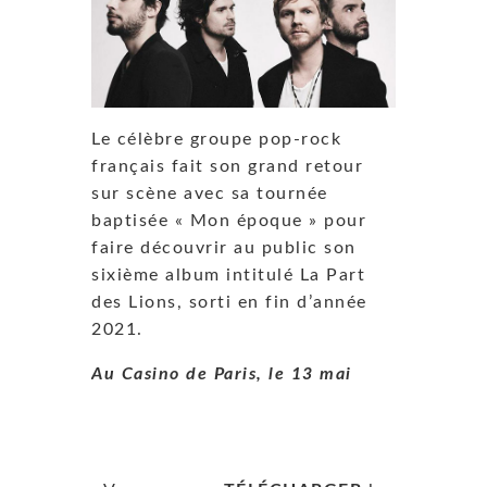
Le célèbre groupe pop-rock
français fait son grand retour
sur scène avec sa tournée
baptisée « Mon époque » pour
faire découvrir au public son
sixième album intitulé La Part
des Lions, sorti en fin d’année
2021.
Au Casino de Paris, le 13 mai