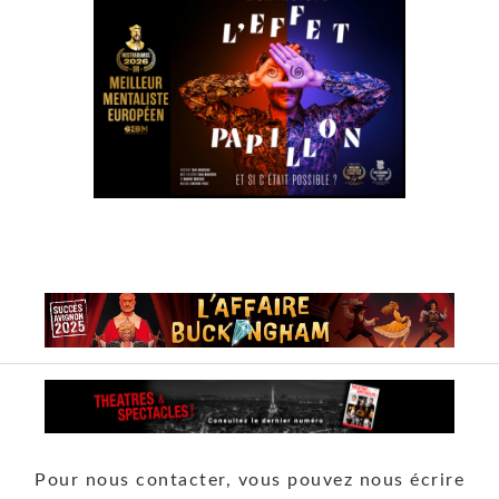
Pour nous contacter, vous pouvez nous écrire