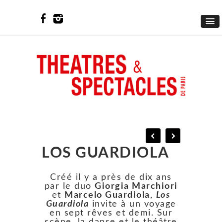
LOS GUARDIOLA
Créé il y a près de dix ans
par le duo
Giorgia Marchiori
et
Marcelo Guardiola
,
Los
Guardiola
invite à un voyage
en sept rêves et demi. Sur
scène, la danse et le théâtre