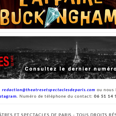
à
redaction@theatresetspectaclesdeparis.com
ou nous 
stagram
. Numéro de téléphone du contact:
06 51 14 
ÂTRES ET SPECTACLES DE PARIS - TOUS DROITS RÉ