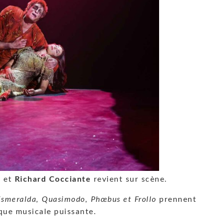
n
et
Richard Cocciante
revient sur scène.
Esmeralda, Quasimodo, Phœbus et Frollo
prennent
que musicale puissante.