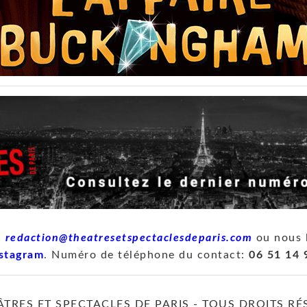
à
redaction@theatresetspectaclesdeparis.com
ou nous 
stagram
. Numéro de téléphone du contact:
06 51 14 
ÂTRES ET SPECTACLES DE PARIS - TOUS DROITS RÉ