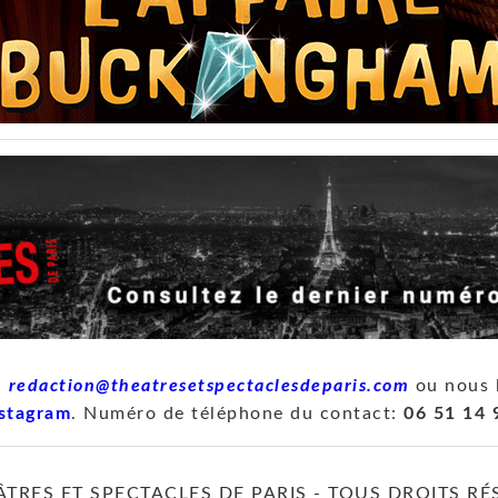
à
redaction@theatresetspectaclesdeparis.com
ou nous 
stagram
. Numéro de téléphone du contact:
06 51 14 
ÂTRES ET SPECTACLES DE PARIS - TOUS DROITS RÉ