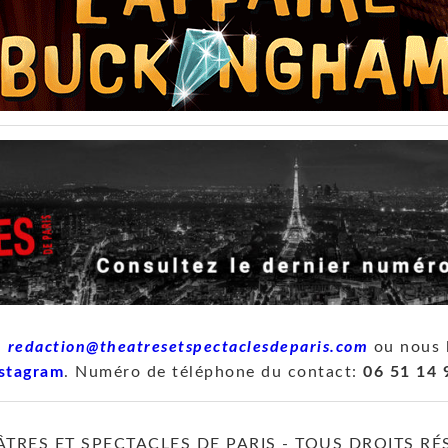
à
redaction@theatresetspectaclesdeparis.com
ou nous 
stagram
. Numéro de téléphone du contact:
06 51 14 
ÂTRES ET SPECTACLES DE PARIS - TOUS DROITS RÉ