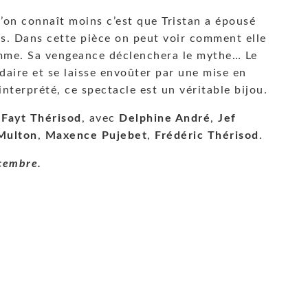
l’on connaît moins c’est que Tristan a épousé
ns. Dans cette pièce on peut voir comment elle
emme. Sa vengeance déclenchera le mythe… Le
daire et se laisse envoûter par une mise en
terprété, ce spectacle est un véritable bijou.
 Fayt Thérisod
, avec
Delphine André
,
Jef
Multon
,
Maxence Pujebet
,
Frédéric Thérisod
.
cembre.