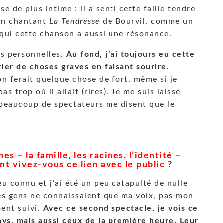
 de plus intime : il a senti cette faille tendre
 en chantant
La Tendresse
de Bourvil, comme un
 qui cette chanson a aussi une résonance.
es personnelles.
Au fond, j’ai toujours eu cette
arler de choses graves en faisant sourire.
’on ferait quelque chose de fort, même si je
s trop où il allait (rires). Je me suis laissé
 : beaucoup de spectateurs me disent que le
s – la famille, les racines, l’identité –
 vivez-vous ce lien avec le public ?
peu connu et j’ai été un peu catapulté de nulle
Les gens ne connaissaient que ma voix, pas mon
ment suivi.
Avec ce second spectacle, je vois ce
 gays, mais aussi ceux de la première heure. Leur