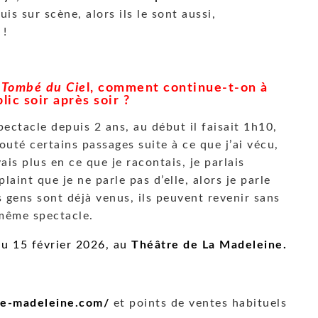
uis sur scène, alors ils le sont aussi,
 !
e
Tombé du Cie
l, comment continue-t-on à
lic soir après soir ?
pectacle depuis 2 ans, au début il faisait 1h10,
ajouté certains passages suite à ce que j’ai vécu,
ais plus en ce que je racontais, je parlais
laint que je ne parle pas d’elle, alors je parle
es gens sont déjà venus, ils peuvent revenir sans
e même spectacle.
u 15 février 2026, au
Théâtre de La Madeleine.
e-madeleine.
com/
et points de ventes habituels