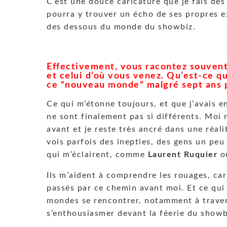
C’est une douce caricature que je fais des
pourra y trouver un écho de ses propres exp
des dessous du monde du showbiz.
Effectivement, vous racontez souvent
et celui d’où vous venez. Qu’est-ce q
ce “nouveau monde” malgré sept ans p
Ce qui m’étonne toujours, et que j’avais e
ne sont finalement pas si différents. Moi n
avant et je reste très ancré dans une réali
vois parfois des inepties, des gens un peu
qui m’éclairent, comme
Laurent Ruquier
o
Ils m’aident à comprendre les rouages, car
passés par ce chemin avant moi. Et ce qui 
mondes se rencontrer, notamment à travers
s’enthousiasmer devant la féerie du showb