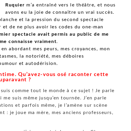
Ruquier
m’a entraîné vers le théâtre, et nous
avons eu la joie de connaître un vrai succès.
 blanche et la pression du second spectacle
er et de ne plus avoir les codes du one-man
mier spectacle avait permis au public de me
il me connaisse vraimen
t
.
e, en abordant mes peurs, mes croyances, mon
tasmes, la notoriété, mes déboires
humour et autodérision.
intime. Qu’avez-vous osé raconter cette
auparavant ?
 suis comme tout le monde à ce sujet ! Je parle
qui me suis même jusqu’en tournée. J’en parle
entions et parfois même, je l’amène sur scène
nt : je joue ma mère, mes anciens professeurs,