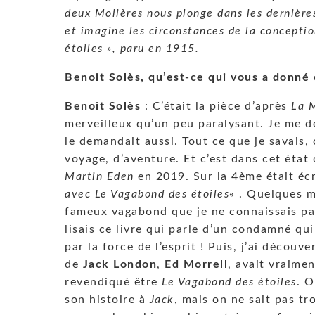
deux Molières nous plonge dans les dernière
et imagine les circonstances de la conceptio
étoiles », paru en 1915.
Benoit Solès, qu’est-ce qui vous a donné
Benoit Solès
: C’était la pièce d’après
La 
merveilleux qu’un peu paralysant. Je me de
le demandait aussi. Tout ce que je savais, 
voyage, d’aventure. Et c’est dans cet état
Martin Eden
en 2019. Sur la 4ème était éc
avec Le Vagabond des étoiles
« . Quelques mo
fameux vagabond que je ne connaissais pas
lisais ce livre qui parle d’un condamné qui
par la force de l’esprit ! Puis, j’ai découv
de
Jack London
,
Ed Morrell
, avait vraimen
revendiqué être
Le Vagabond des étoiles
. O
son histoire à
Jack
, mais on ne sait pas tr