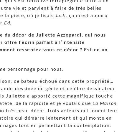
u qui s’est retrouvé tétraplégique suite à un
utre vie et parvient à faire de très belles
e la pièce, où je lisais
Jack
, ça m’est apparu
er
Ed
.
 du décor de Juliette Azzopardi, qui nous
offre l’écrin parfait à l’intensité
omment ressentez-vous ce décor ? Est-ce un
ème personnage pour nous.
maison, ce bateau échoué dans cette propriété…
e bande-dessinée de génie et célèbre dessinateur
uis
Juliette
a apporté cette magnifique touche
teté, de la rapidité et je voulais que
La Maison
un très beau décor, trois acteurs qui jouent leur
istoire qui démarre lentement et qui monte en
onnages tout en permettant la contemplation.