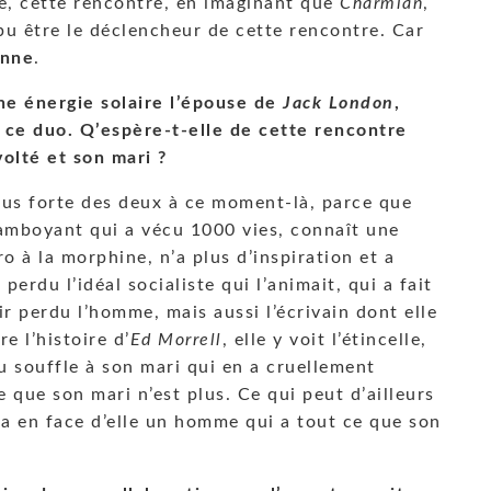
e, cette rencontre, en imaginant que
Charmian
,
pu être le déclencheur de cette rencontre. Car
nne
.
ne énergie solaire l’épouse de
Jack London
,
 ce duo. Q’espère-t-elle de cette rencontre
olté et son mari ?
plus forte des deux à ce moment-là, parce que
lamboyant qui a vécu 1000 vies, connaît une
ro à la morphine, n’a plus d’inspiration et a
erdu l’idéal socialiste qui l’animait, qui a fait
ir perdu l’homme, mais aussi l’écrivain dont elle
 l’histoire d’
Ed Morrell
, elle y voit l’étincelle,
u souffle à son mari qui en a cruellement
 que son mari n’est plus. Ce qui peut d’ailleurs
 a en face d’elle un homme qui a tout ce que son