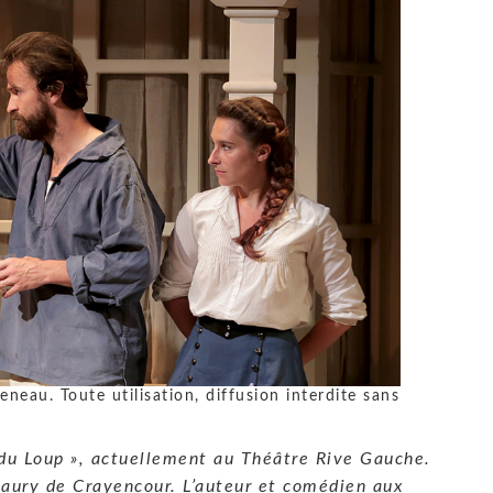
neau. Toute utilisation, diffusion interdite sans
 du Loup », actuellement au Théâtre Rive Gauche.
maury de Crayencour. L’auteur et comédien aux