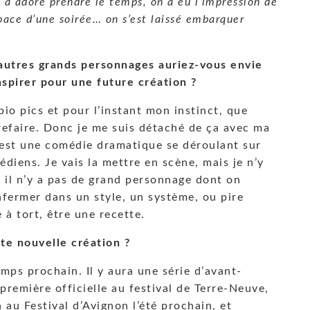
 a adoré prendre le temps, on a eu l’impression de
space d’une soirée… on s’est laissé embarquer
autres grands personnages auriez-vous envie
nspirer pour une future création ?
o pics et pour l’instant mon instinct, que
 refaire. Donc je me suis détaché de ça avec ma
 est une comédie dramatique se déroulant sur
diens. Je vais la mettre en scène, mais je n’y
e, il n’y a pas de grand personnage dont on
nfermer dans un style, un système, ou pire
 à tort, être une recette.
te nouvelle création ?
mps prochain. Il y aura une série d’avant-
première officielle au festival de Terre-Neuve,
 au Festival d’Avignon l’été prochain, et