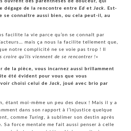
s ouvrent des parenthèses de douceur, qui
 se dégage de la rencontre entre
Ed
et
Jack
. Est-
e se connaître aussi bien, ou cela peut-il, au
s facilite la vie parce qu’on se connaît par
’acteurs… mais ça nous la facilite tellement que,
que notre complicité ne se voie pas trop ! Il
 croire qu’ils viennent de se rencontrer !
«
r de la pièce, vous incarnez aussi brillamment
suite été évident pour vous que vous
voir choisi celui de
Jack
, joué avec brio par
n, étant moi-même un peu des deux ! Mais il y a
tamment dans son rapport à l’injustice quelque
ient, comme
Turing
, à sublimer son destin après
. Sa force mentale me fait aussi penser à celle