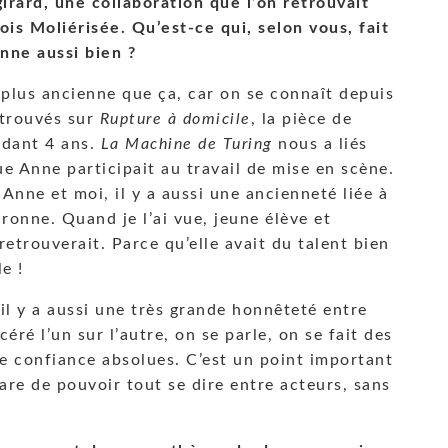
irard, une collaboration que l’on retrouvait
is Moliérisée. Qu’est-ce qui, selon vous, fait
onne aussi bien ?
 plus ancienne que ça, car on se connaît depuis
etrouvés sur
Rupture à domicile
, la pièce de
ndant 4 ans.
La Machine de Turing
nous a liés
ue Anne participait au travail de mise en scène.
Anne et moi, il y a aussi une ancienneté liée à
ronne. Quand je l’ai vue, jeune élève et
retrouverait. Parce qu’elle avait du talent bien
le !
 il y a aussi une très grande honnêteté entre
éré l’un sur l’autre, on se parle, on se fait des
ne confiance absolues. C’est un point important
rare de pouvoir tout se dire entre acteurs, sans