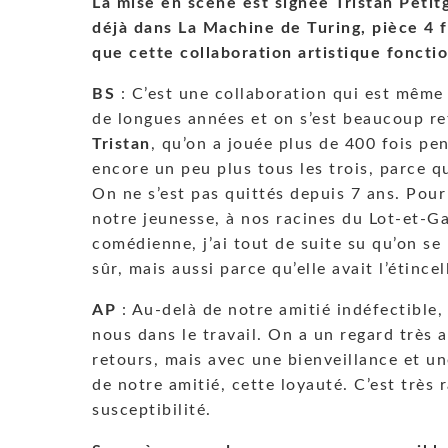
La mise en scène est signée Tristan Petitg
déjà dans La Machine de Turing, pièce 4 fo
que cette collaboration artistique foncti
BS
: C’est une collaboration qui est même
de longues années et on s’est beaucoup r
Tristan
, qu’on a jouée plus de 400 fois pe
encore un peu plus tous les trois, parce q
On ne s’est pas quittés depuis 7 ans. Pour 
notre jeunesse, à nos racines du Lot-et-Ga
comédienne, j’ai tout de suite su qu’on se 
sûr, mais aussi parce qu’elle avait l’étincel
AP
: Au-delà de notre amitié indéfectible,
nous dans le travail. On a un regard très ac
retours, mais avec une bienveillance et u
de notre amitié, cette loyauté. C’est très 
susceptibilité.