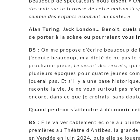
Beaucoup de spectateurs nous disent «
On
s’asseoir sur la terrasse de cette maison l’e
comme des enfants écoutant un conte…
«
Alan Turing, Jack London… Benoit, quels 
de porter à la scène ou pourraient vous i
BS
: On me propose d’écrire beaucoup de bi
j’écoute beaucoup, m’a dicté de ne pas le
prochaine pièce,
Le secret des secrets
, qui
plusieurs époques pour quatre jeunes comé
jouerai pas. Et s’il y a une base historiqu
raconte la vie. Je ne veux surtout pas m’e
encore, dans ce que je croirais, sans doute
Quand peut-on s’attendre à découvrir cet
BS
: Elle va véritablement éclore au printe
premières au Théâtre d’Antibes, la grande 
en Vendée en juin 2024, puis elle se jouera