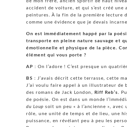
de mon frère, ancien sportif de haut nivea
accident de voiture, et qui s’est créé une a
peintures. À la fin de la première lecture d
comme une évidence que je devais incarn
On est immédiatement happé par la poésie
transporte en pleine nature sauvage et qui 
émotionnelle et physique de la pièce. C
élément qui vous porte ?
AP
: On l’adore ! C’est presque un quatri
BS
: J’avais décrit cette terrasse, cette 
J’ai voulu faire appel à un illustrateur d
des romans de Jack London,
Riff Reb’s
. P
de poésie. On est dans un monde l’immédia
du Loup
soit un peu « à l’ancienne », avec 
rôle, une unité de temps et de lieu, une h
puissance, en révélant peu à peu les pers