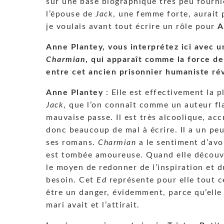
sur une base biographique très peu fourni
l’épouse de
Jack
, une femme forte, aurait 
je voulais avant tout écrire un rôle pour
A
Anne Plantey, vous interprétez ici avec u
Charmian
, qui apparaît comme la force de
entre cet ancien prisonnier humaniste rév
Anne Plantey
: Elle est effectivement la 
Jack
, que l’on connaît comme un auteur f
mauvaise passe. Il est très alcoolique, acc
donc beaucoup de mal à écrire. Il a un peu p
ses romans.
Charmian
a le sentiment d’avo
est tombée amoureuse. Quand elle découvre
le moyen de redonner de l’inspiration et d
besoin. Cet
Ed
représente pour elle tout ce
être un danger, évidemment, parce qu’elle
mari avait et l’attirait.