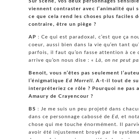
Sur scène, vos deux personnages sensible
viennent contraster avec l’animalité qui
ce que cela rend les choses plus faciles d
contraire, être un piège ?
AP
: Ce qui est paradoxal, c’est que ça nou
coeur, aussi bien dans la vie qu’en tant qu
parfois, il faut qu’on fasse attention à ce 
arrive qu’on nous dise : «
Là, on ne peut pas
Benoit, vous n’êtes pas seulement l’auteu
l’énigmatique
Ed Morrell
. A-t-il tout de 
interpréteriez ce rôle ? Pourquoi ne pas a
Amaury de Crayencour ?
BS
: Je me suis un peu projeté dans chacu
dans ce personnage cabossé de
Ed
, et no
chose qui me touche énormément. Il parv
avoir été injustement broyé par le système