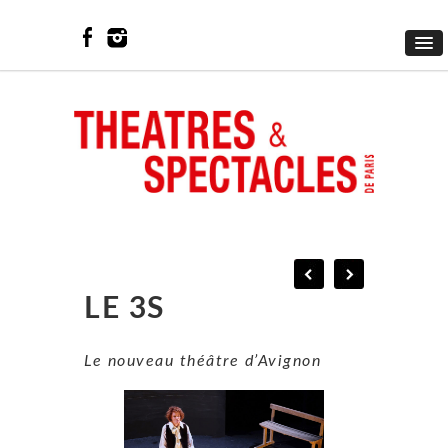
LE 3S
Le nouveau théâtre d’Avignon