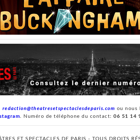
à
redaction@theatresetspectaclesdeparis.com
ou nous 
stagram
. Numéro de téléphone du contact:
06 51 14 
ÂTRES ET SPECTACLES DE PARIS - TOUS DROITS RÉ